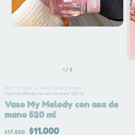
1
/
3
Inicio
>
Hogar
>
Tazas, vasos y termos
>
Vaso My Melody con asa de mano 520 ml
Vaso My Melody con asa de
mano 520 ml
$11.000
$17.500