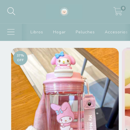
0
Libros
Hogar
Peluches
Accesorios
37
%
OFF