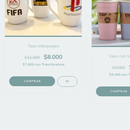
Taza videojuegos
$8.000
Vaso con t
$11.000
$7.600
con
Transferencia
$9.000
$6.460
con
T
COMPRAR
COMPRAR