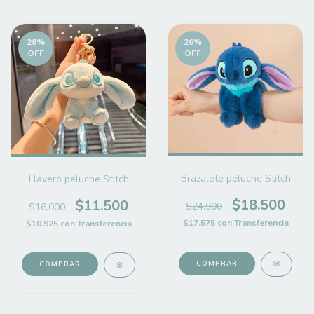
28
%
26
%
OFF
OFF
Brazalete peluche Stitch
Llavero peluche Stitch
$18.500
$11.500
$24.900
$16.000
$17.575
con
Transferencia
$10.925
con
Transferencia