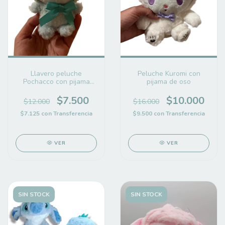
Llavero peluche
Peluche Kuromi con
Pochacco con pijama
pijama de oso
osito
$7.500
$10.000
$12.000
$16.000
$7.125
con
Transferencia
$9.500
con
Transferencia
VER
VER
SIN STOCK
SIN STOCK