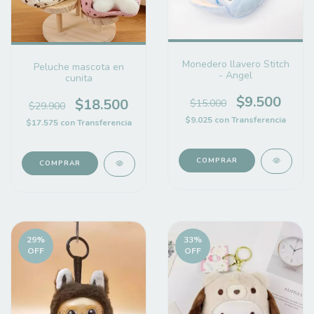
Monedero llavero Stitch
Peluche mascota en
- Angel
cunita
$9.500
$18.500
$15.000
$29.900
$9.025
con
Transferencia
$17.575
con
Transferencia
COMPRAR
COMPRAR
29
%
33
%
OFF
OFF