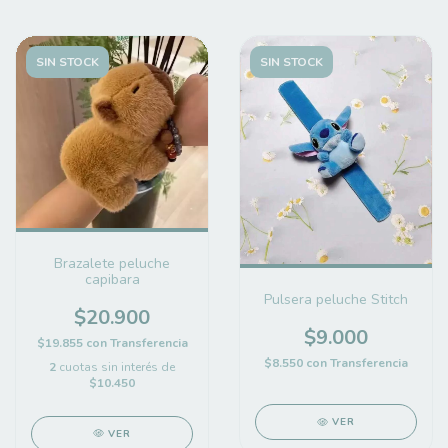
SIN STOCK
SIN STOCK
Brazalete peluche
capibara
Pulsera peluche Stitch
$20.900
$9.000
$19.855
con
Transferencia
$8.550
con
Transferencia
2
cuotas sin interés de
$10.450
VER
VER