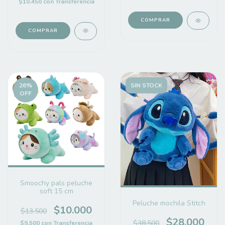
$10.450
con
Transferencia
COMPRAR
26
%
SIN STOCK
OFF
Smoochy pals peluche
soft 15 cm
Peluche mochila Stitch
$10.000
$13.500
$28.000
$38.500
$9.500
con
Transferencia