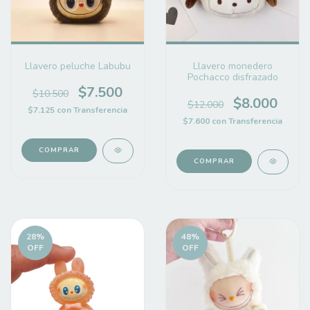
Llavero peluche Labubu
Llavero monedero
Pochacco disfrazado
$7.500
$10.500
$8.000
$12.000
$7.125
con
Transferencia
$7.600
con
Transferencia
COMPRAR
28
%
48
%
OFF
OFF