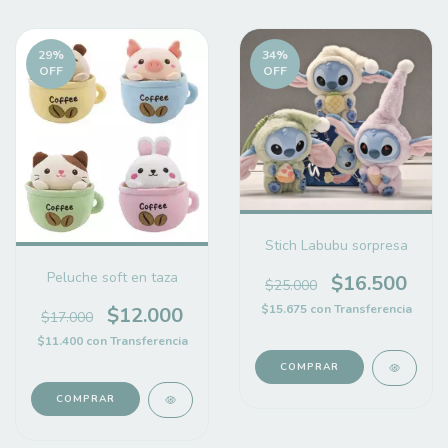
29
%
34
%
OFF
OFF
Stich Labubu sorpresa
Peluche soft en taza
$16.500
$25.000
$15.675
con
Transferencia
$12.000
$17.000
$11.400
con
Transferencia
COMPRAR