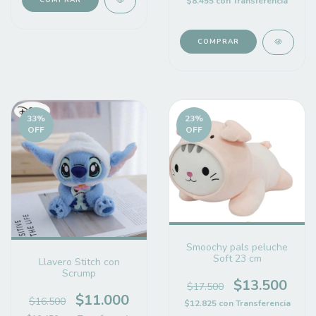
$8.455
con
Transferencia
COMPRAR
33
%
23
%
OFF
OFF
Smoochy pals peluche
Soft 23 cm
Llavero Stitch con
Scrump
$13.500
$17.500
$11.000
$16.500
$12.825
con
Transferencia