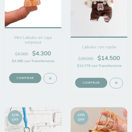
Mini Labubu en caja
sorpresa
Labubu con ropita
$4.300
$6.000
$14.500
$28.000
$4.085
con
Transferencia
$13.775
con
Transferencia
32
%
29
%
OFF
OFF