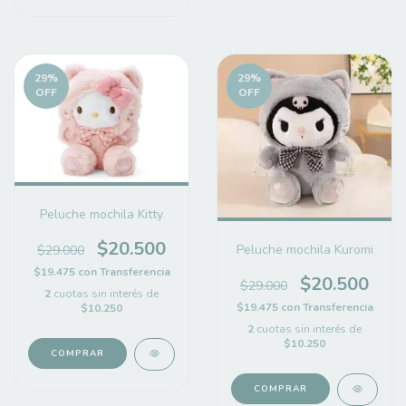
29
%
29
%
OFF
OFF
Peluche mochila Kitty
$20.500
Peluche mochila Kuromi
$29.000
$19.475
con
Transferencia
$20.500
$29.000
2
cuotas sin interés de
$19.475
con
Transferencia
$10.250
2
cuotas sin interés de
$10.250