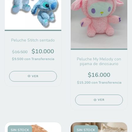
Peluche Stitch sentado
$10.000
$16.500
Peluche My Melody con
$9.500
con
Transferencia
pijama de dinosaurio
$16.000
VER
$15.200
con
Transferencia
VER
SIN STOCK
SIN STOCK