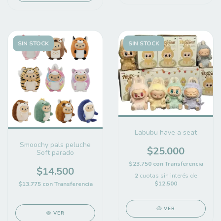
SIN STOCK
SIN STOCK
Labubu have a seat
Smoochy pals peluche
$25.000
Soft parado
$23.750
con
Transferencia
$14.500
2
cuotas sin interés de
$12.500
$13.775
con
Transferencia
VER
VER