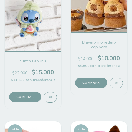
Llavero monedero
capibara
$10.000
$14.000
Stitch Labubu
$9.500
con
Transferencia
$15.000
$22.000
$14.250
con
Transferencia
COMPRAR
24
%
25
%