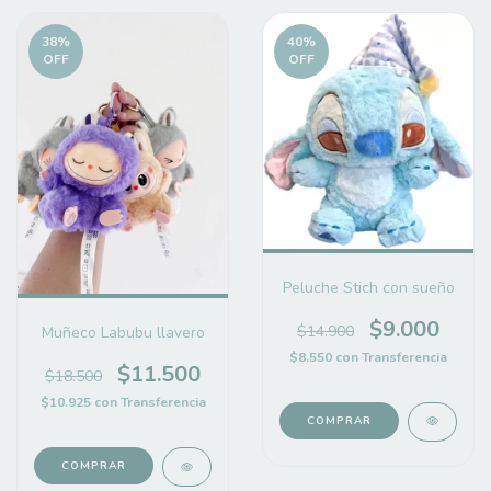
38
%
40
%
OFF
OFF
Peluche Stich con sueño
$9.000
$14.900
Muñeco Labubu llavero
$8.550
con
Transferencia
$11.500
$18.500
$10.925
con
Transferencia
COMPRAR