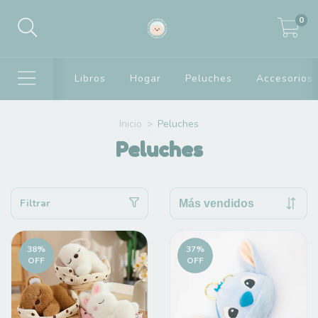
0
Libros
Hogar
Peluches
Accesorios
Inicio
>
Peluches
Peluches
Filtrar
38
%
37
%
OFF
OFF