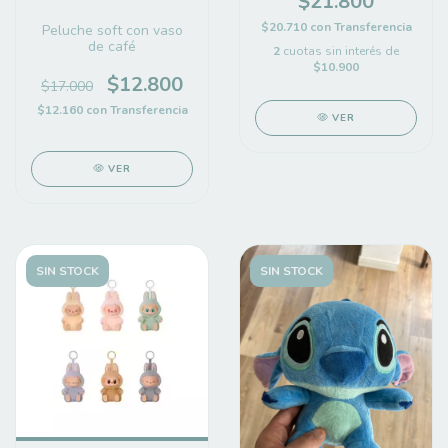
$21.800
$20.710
con
Transferencia
Peluche soft con vaso
de café
2
cuotas sin interés de
$10.900
$12.800
$17.000
$12.160
con
Transferencia
VER
VER
SIN STOCK
SIN STOCK