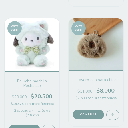
29
%
27
%
OFF
OFF
Llavero capibara chico
Peluche mochila
Pochacco
$8.000
$11.000
$20.500
$29.000
$7.600
con
Transferencia
$19.475
con
Transferencia
2
cuotas sin interés de
$10.250