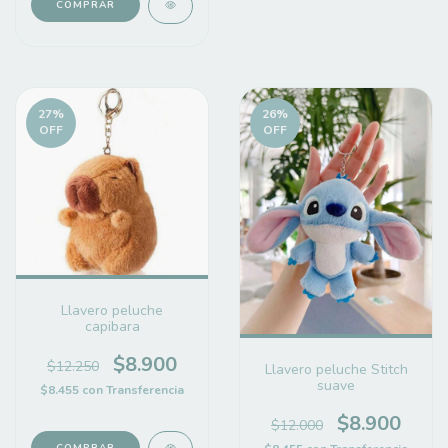
27
%
26
%
OFF
OFF
Llavero peluche
capibara
$8.900
$12.250
Llavero peluche Stitch
suave
$8.455
con
Transferencia
$8.900
$12.000