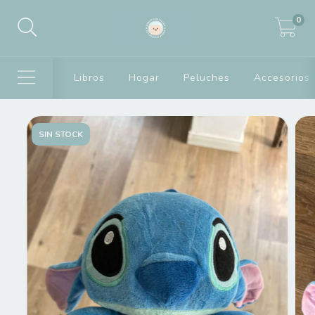
0
Libros
Hogar
Peluches
Accesorios
SIN STOCK