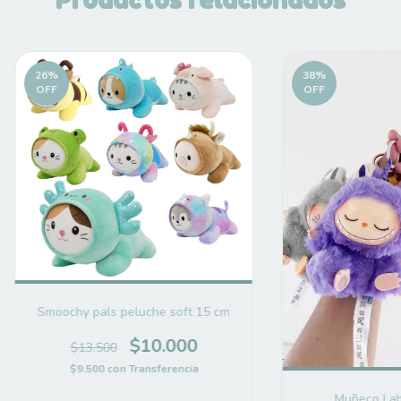
Productos relacionados
26
%
38
%
OFF
OFF
Smoochy pals peluche soft 15 cm
$10.000
$13.500
$9.500
con
Transferencia
Muñeco Lab