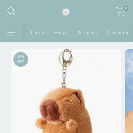
0
Libros
Hogar
Peluches
Accesorios
27
%
OFF