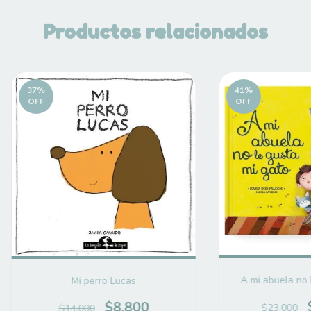
Productos relacionados
37
%
41
%
OFF
OFF
A mi abuela no 
Mi perro Lucas
$8.800
$23.000
$14.000