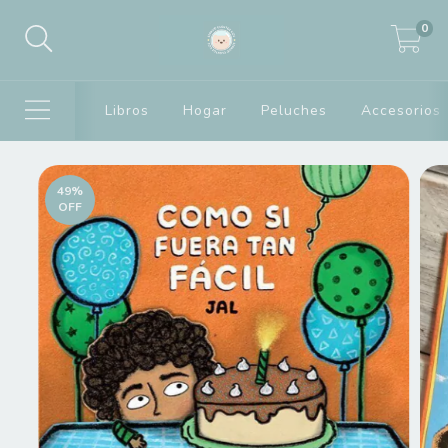
0
Libros
Hogar
Peluches
Accesorios
49
%
OFF