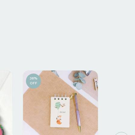
36
%
36
%
OFF
OFF