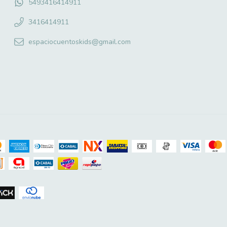
5493416414911
3416414911
espaciocuentoskids@gmail.com