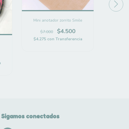
Mini anotador zorrito Smile
Mini ano
$4.500
$7.000
$7.
$4.275
con
Transferencia
$4.275
a
Sigamos conectados