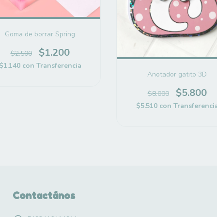
Goma de borrar Spring
$1.200
$2.500
$1.140
con
Transferencia
Anotador gatito 3D
$5.800
$8.000
$5.510
con
Transferenci
Contactános