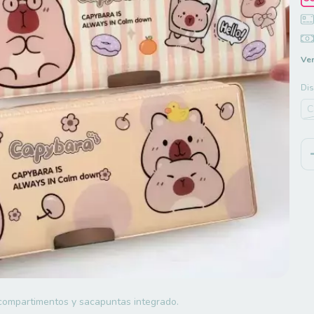
Ver
Di
C
e compartimentos y sacapuntas integrado.