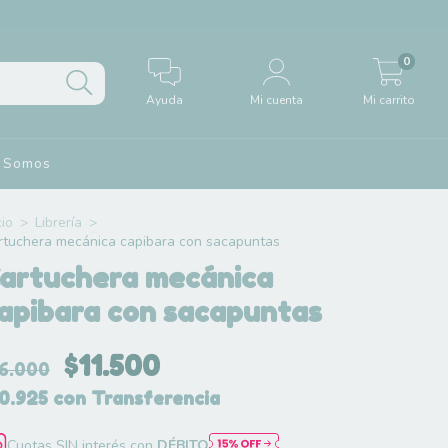
0
Ayuda
Mi cuenta
Mi carrito
 Somos
cio
>
Librería
>
rtuchera mecánica capibara con sacapuntas
artuchera mecánica
apibara con sacapuntas
$11.500
16.000
10.925
con
Transferencia
Cuotas SIN interés con
DÉBITO