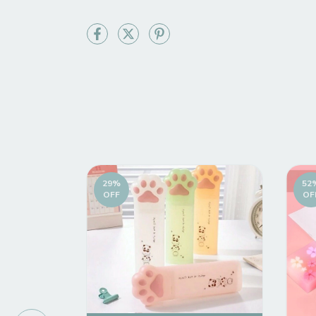
29
%
52
OFF
OF