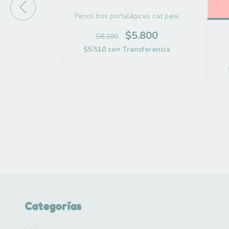
Pencil box portalápices cat paw
$5.800
$8.200
t Paw
$5.510
con
Transferencia
300
erencia
Categorías