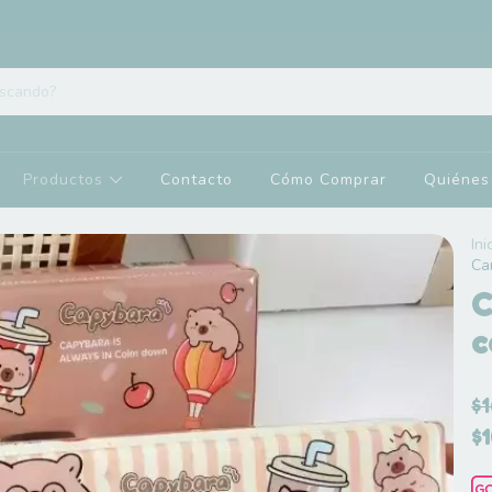
Productos
Contacto
Cómo Comprar
Quiénes
Ini
Ca
C
c
$
$